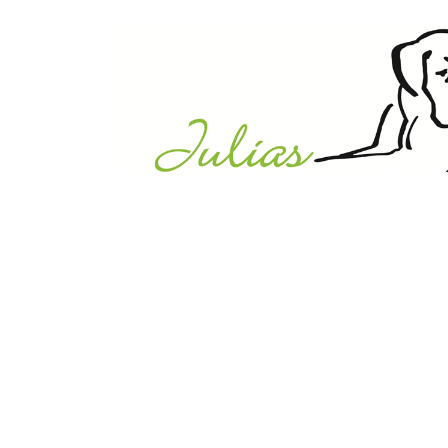
Julias Tierheim in Ahaus
Sabstätte 44
48683 Ahaus
Tel.:
02561 / 8660850
info@julias-tierheim.de