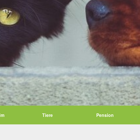
im
Tiere
Pension