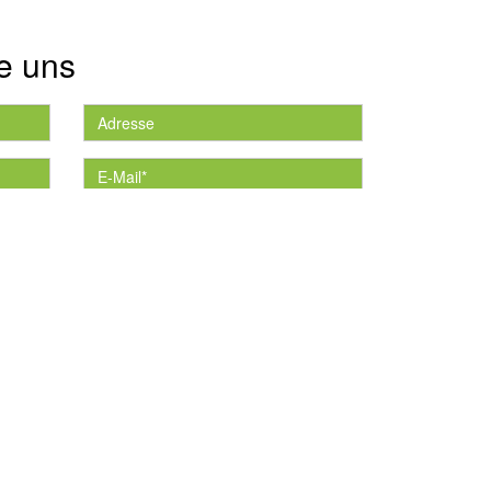
e uns
die
*