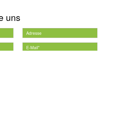
e uns
die
*