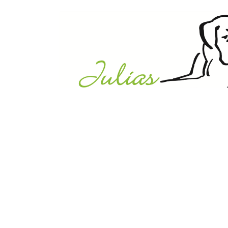
Julias Tierheim in Ahaus
Sabstätte 44
48683 Ahaus
Tel.:
02561 / 8660850
info@julias-tierheim.de