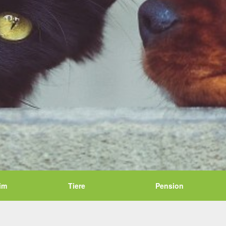
im
Tiere
Pension