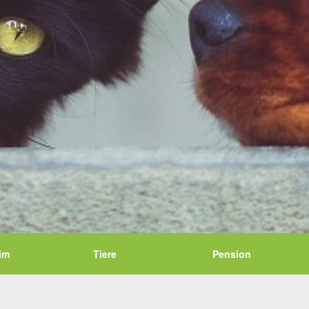
im
Tiere
Pension