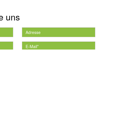
e uns
die
*