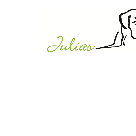
Julias Tierheim in Ahaus
Sabstätte 44
48683 Ahaus
Tel.:
02561 / 8660850
info@julias-tierheim.de