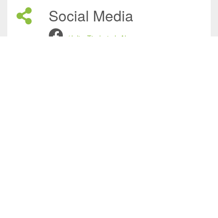
Social Media
/JuliasTierheimInAhaus
Julias Tierheim in Ahaus