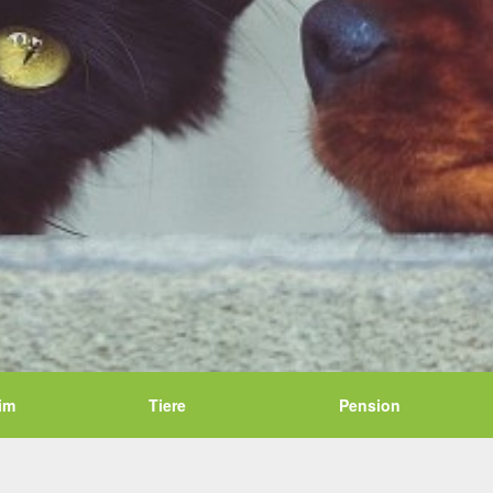
im
Tiere
Pension