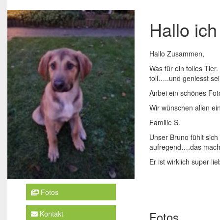
Hallo ich
Hallo Zusammen,
Was für ein tolles Tier
toll…..und geniesst se
Anbei ein schönes Fot
Wir wünschen allen ei
Familie S.
Unser Bruno fühlt sich 
aufregend….das mach
Er ist wirklich super li
Fotos
Fotos
Kontakt