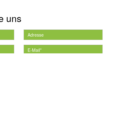
e uns
die
*