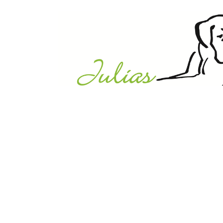
Julias Tierheim in Ahaus
Sabstätte 44
48683 Ahaus
Tel.:
02561 / 8660850
info@julias-tierheim.de