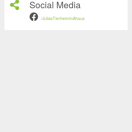
Social Media
/JuliasTierheimInAhaus