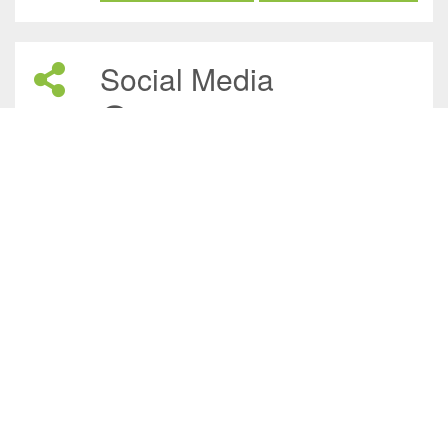
Social Media
/JuliasTierheimInAhaus