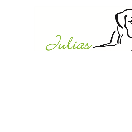
Julias Tierheim in Ahaus
Sabstätte 44
48683 Ahaus
Tel.:
02561 / 8660850
info@julias-tierheim.de