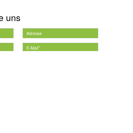
e uns
die
*