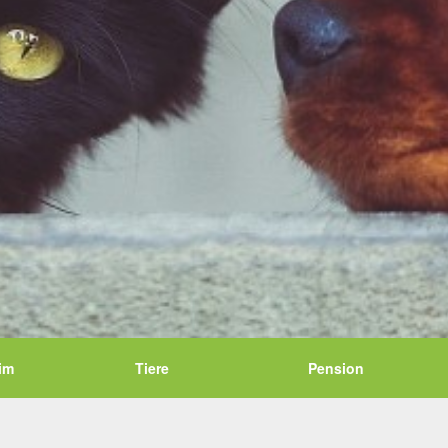
im
Tiere
Pension