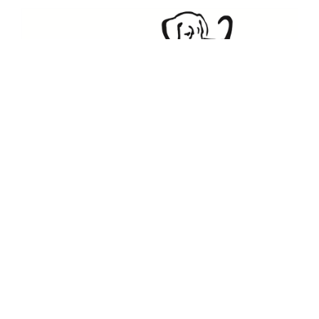
Julias Tierheim in Ahaus
Sabstätte 44
48683 Ahaus
Tel.:
02561 / 8660850
info@julias-tierheim.de
Kontaktieren Sie uns