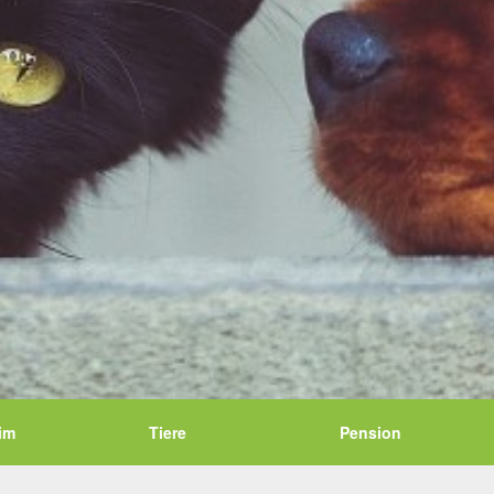
im
Tiere
Pension