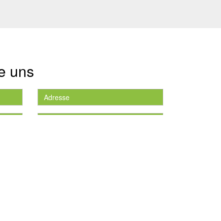
e uns
die