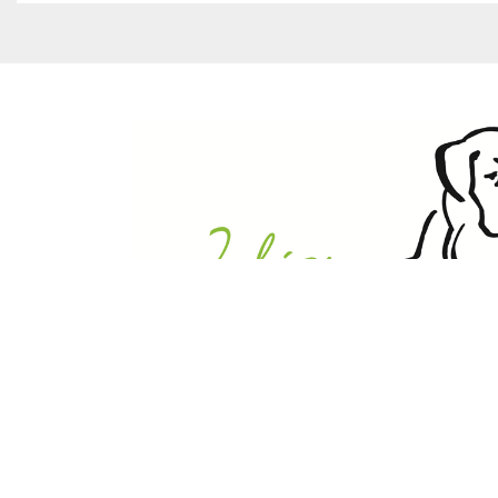
Julias Tierheim in Ahaus
Sabstätte 44
48683 Ahaus