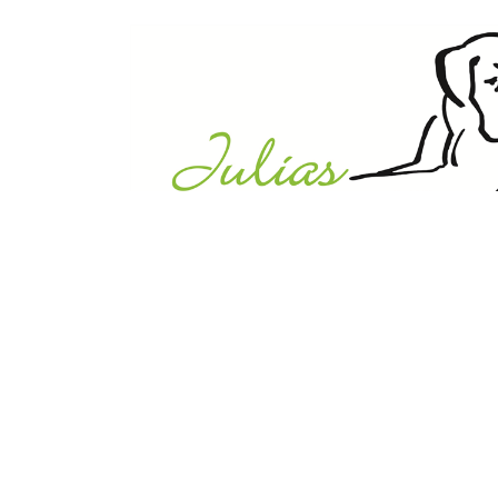
Julias Tierheim in Ahaus
Sabstätte 44
48683 Ahaus
Tel.:
02561 / 8660850
info@julias-tierheim.de