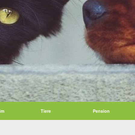
im
Tiere
Pension