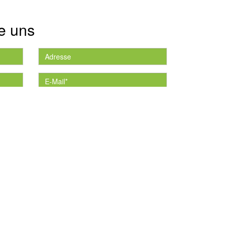
e uns
die
*