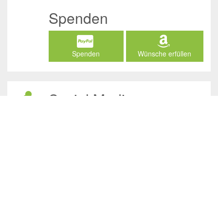
Spenden
Spenden
Wünsche erfüllen
Social Media
/JuliasTierheimInAhaus