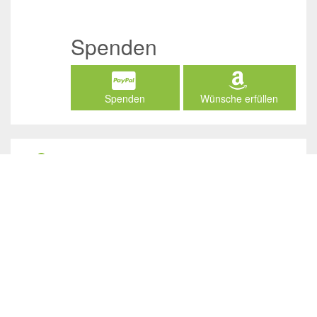
Spenden
Spenden
Wünsche erfüllen
Social Media
/JuliasTierheimInAhaus