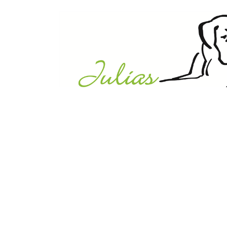
Julias Tierheim in Ahaus
Sabstätte 44
48683 Ahaus
Tel.:
02561 / 8660850
info@julias-tierheim.de