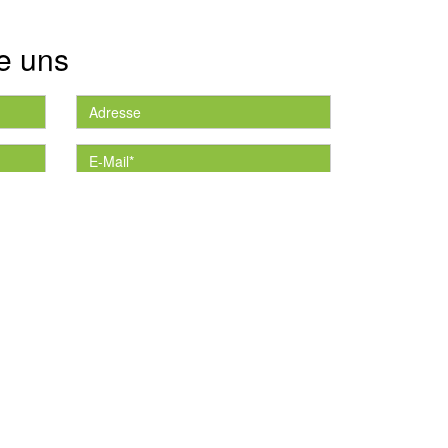
e uns
die
*