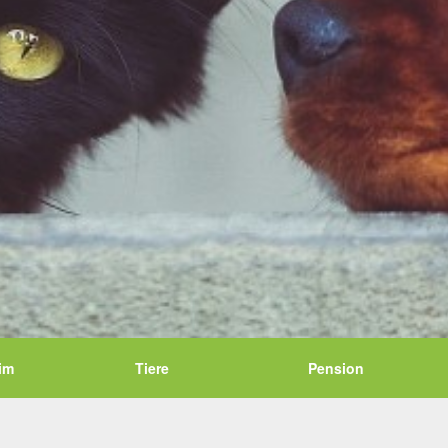
im
Tiere
Pension