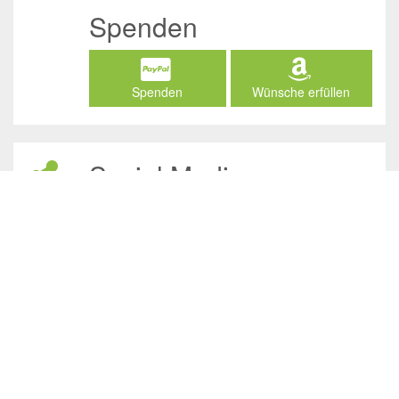
Spenden
Spenden
Wünsche erfüllen
Social Media
/JuliasTierheimInAhaus