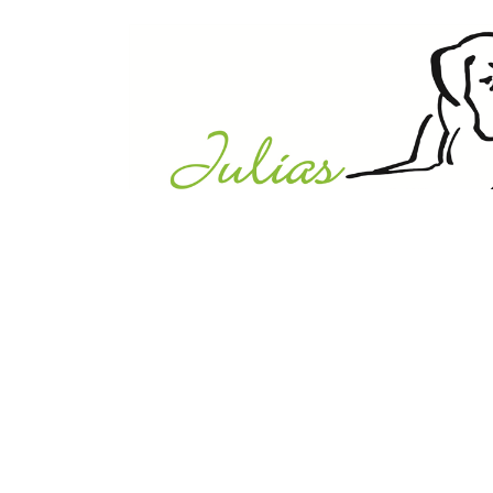
Julias Tierheim in Ahaus
Sabstätte 44
48683 Ahaus
Tel.:
02561 / 8660850
info@julias-tierheim.de