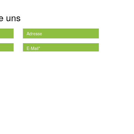
e uns
die
*