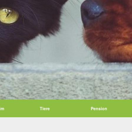
im
Tiere
Pension