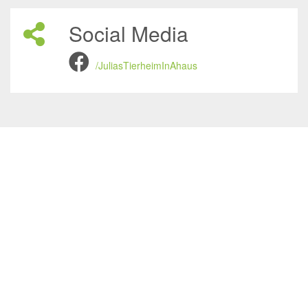
Social Media
/JuliasTierheimInAhaus