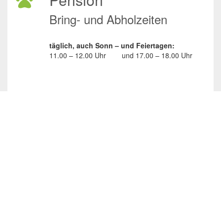
Bring- und Abholzeiten
täglich, auch Sonn – und Feiertagen:
11.00 – 12.00 Uhr
und
17.00 – 18.00 Uhr
Spenden
Spenden
Wünsche erfüllen
Social Media
/JuliasTierheimInAhaus