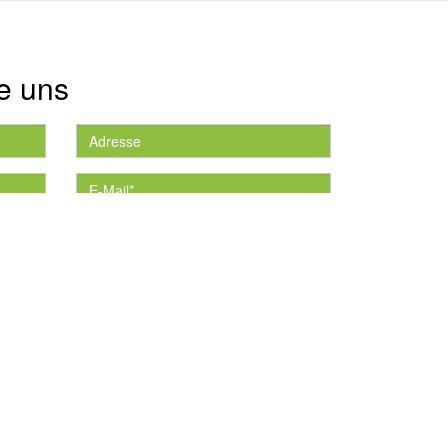
e uns
die
*