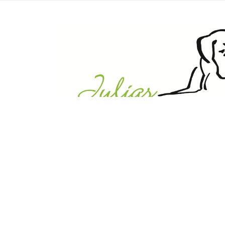
Julias Tierheim in Ahaus
Sabstätte 44
48683 Ahaus
Tel.:
02561 / 8660850
info@julias-tierheim.de