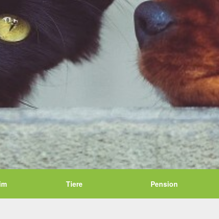
im
Tiere
Pension