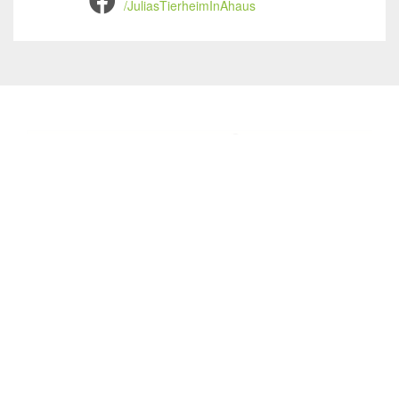
/JuliasTierheimInAhaus
Julias Tierheim in Ahaus
Sabstätte 44
48683 Ahaus
Tel.:
02561 / 8660850