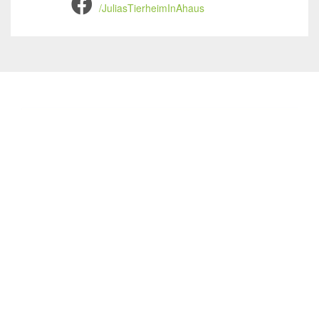
/JuliasTierheimInAhaus
Julias Tierheim in Ahaus
Sabstätte 44
48683 Ahaus
Tel.:
02561 / 8660850