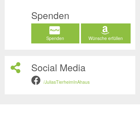
Spenden
Spenden
Wünsche erfüllen
Social Media
/JuliasTierheimInAhaus