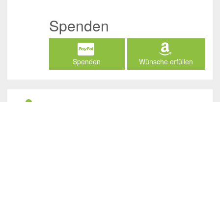
Spenden
Spenden
Wünsche erfüllen
Social Media
/JuliasTierheimInAhaus