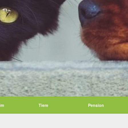
im
Tiere
Pension