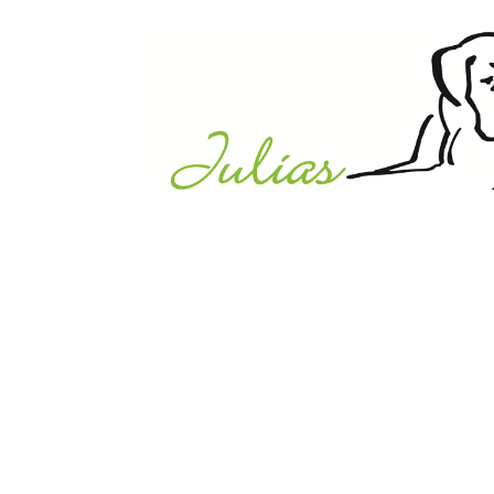
Julias Tierheim in Ahaus
Sabstätte 44
48683 Ahaus
Tel.:
02561 / 8660850
info@julias-tierheim.de