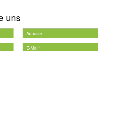
e uns
die
*