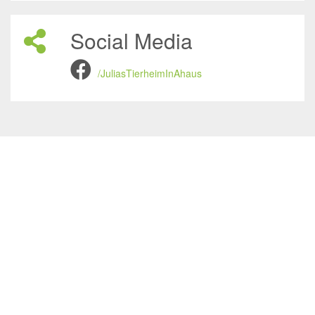
Social Media
/JuliasTierheimInAhaus