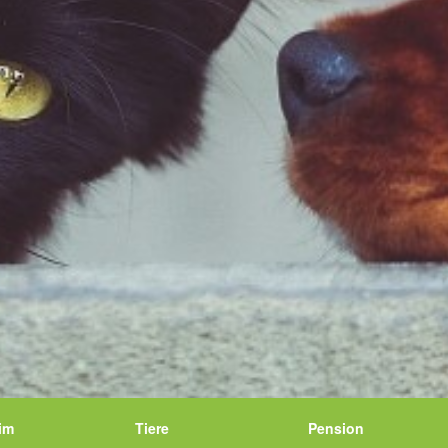
im
Tiere
Pension