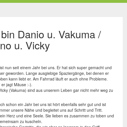
h bin Danio u. Vakuma /
no u. Vicky
ist nun seit einem Jahr bei uns. Er hat sich super gemacht und
muser geworden. Lange ausgiebige Spaziergänge, bei denen er
oben kann liebt er. Am Fahrrad läuft er auch ohne Probleme.
 er jagt Mäuse :-).
 Vicky (Vakuma) sind aus unserem Leben gar nicht mehr weg zu
ch schon ein Jahr bei uns ist hört ebenfalls sehr gut und ist
immer unsere Nähe und begleitet uns auf Schritt und Tritt.
 ein Herz und eine Seele. Sie lieben es zusammen zu toben und
gemeinsam zu kuscheln.
chronische Gastritis, die wir aber so langsam in den Griff