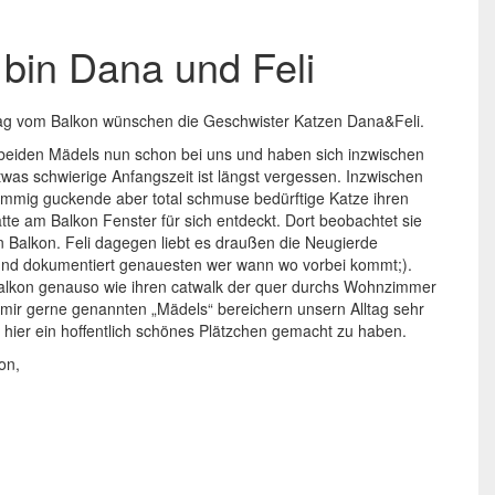
 bin Dana und Feli
ag vom Balkon wünschen die Geschwister Katzen Dana&Feli.
 beiden Mädels nun schon bei uns und haben sich inzwischen
etwas schwierige Anfangszeit ist längst vergessen. Inzwischen
ummig guckende aber total schmuse bedürftige Katze ihren
te am Balkon Fenster für sich entdeckt. Dort beobachtet sie
n Balkon. Feli dagegen liebt es draußen die Neugierde
und dokumentiert genauesten wer wann wo vorbei kommt;).
alkon genauso wie ihren catwalk der quer durchs Wohnzimmer
 mir gerne genannten „Mädels“ bereichern unsern Alltag sehr
n hier ein hoffentlich schönes Plätzchen gemacht zu haben.
on,