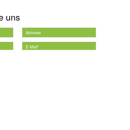
e uns
die
*