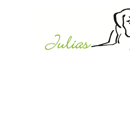
Julias Tierheim in Ahaus
Sabstätte 44
48683 Ahaus
Tel.:
02561 / 8660850
info@julias-tierheim.de