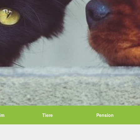
im
Tiere
Pension