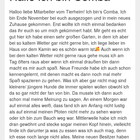
Halloo liebe Mitarbeiter vom Tierheim! Ich bin‘s Comba. Ich
bin Ende November bei euch ausgezogen und in mein neues
Zuhause gekommen. Erst wollte ich mich einmal bedanken
das ihr euch so um mich gekümmert habt. Mir geht es echt
gut hier ich habe einen sehr großen Garten, in dem ich aber
bei so kaltem Wetter gar nicht gerne bin, ich liege lieber im
Haus vor dem Kamin wo es schön warm ist
Auch wenn ich
bei dem kalten Wetter nicht gerne raus gehe muss ich am
Tag öfters raus aber wenn ich einmal draußen bin dann
macht es mir auch spaß. Neue Freunde habe ich auch schon
kennengelernt, mit denen macht es dann noch mal mehr
Spaß spazieren zu gehen. Was ich aber gar nicht mag sind
kleinere/ jüngere Hunde die immer spielen wollen obwohl ich
da so gar nicht der fan von bin. Da musste ich dann auch
schon mal meine Meinung zu sagen. An einem Morgen war
auf einmal alles weiß, dass fand ich am Anfang nicht lustig
als auf einmal meinen Pfoten nicht mehr zu sehen waren
oder ich bin zum Bauch weg war. Mittlerweile habe ich mich
dran gewöhnt und stecke sogar meinen Kopf hinein, vielleicht
finde ich darunter ja was zu essen was ich auch mag, denn
ich esse noch lange nicht alles. Meine neuen Besitzer haben