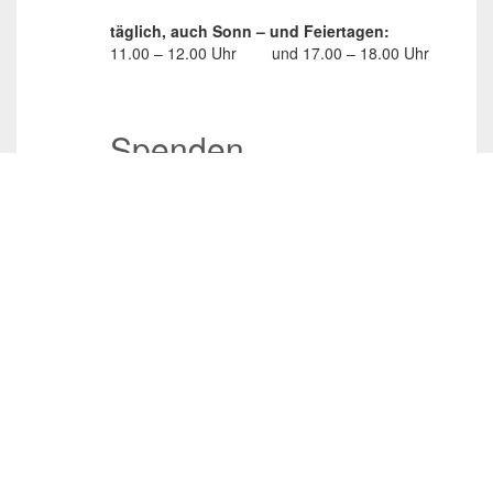
täglich, auch Sonn – und Feiertagen:
11.00 – 12.00 Uhr
und
17.00 – 18.00 Uhr
Spenden
Spenden
Wünsche erfüllen
Social Media
/JuliasTierheimInAhaus