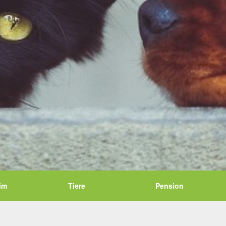
im
Tiere
Pension