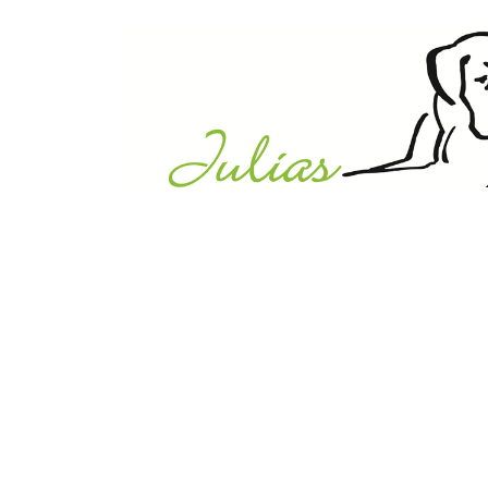
Julias Tierheim in Ahaus
Sabstätte 44
48683 Ahaus
Tel.:
02561 / 8660850
info@julias-tierheim.de