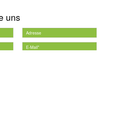
e uns
die
*