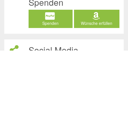
Spenden
Spenden
Wünsche erfüllen
Social Media
/JuliasTierheimInAhaus