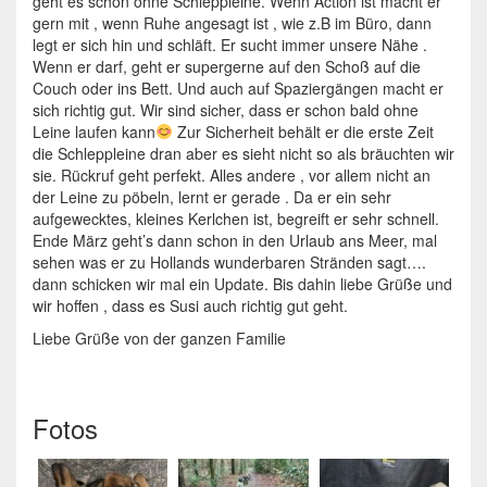
geht es schon ohne Schleppleine. Wenn Action ist macht er
gern mit , wenn Ruhe angesagt ist , wie z.B im Büro, dann
legt er sich hin und schläft. Er sucht immer unsere Nähe .
Wenn er darf, geht er supergerne auf den Schoß auf die
Couch oder ins Bett. Und auch auf Spaziergängen macht er
sich richtig gut. Wir sind sicher, dass er schon bald ohne
Leine laufen kann
Zur Sicherheit behält er die erste Zeit
die Schleppleine dran aber es sieht nicht so als bräuchten wir
sie. Rückruf geht perfekt. Alles andere , vor allem nicht an
der Leine zu pöbeln, lernt er gerade . Da er ein sehr
aufgewecktes, kleines Kerlchen ist, begreift er sehr schnell.
Ende März geht’s dann schon in den Urlaub ans Meer, mal
sehen was er zu Hollands wunderbaren Stränden sagt….
dann schicken wir mal ein Update. Bis dahin liebe Grüße und
wir hoffen , dass es Susi auch richtig gut geht.
Liebe Grüße von der ganzen Familie
Fotos