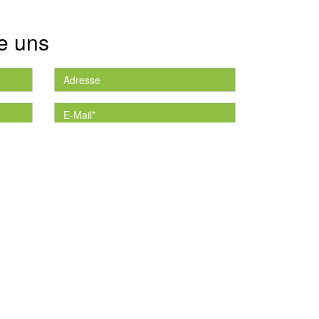
e uns
die
*