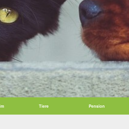
im
Tiere
Pension