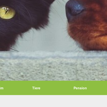
im
Tiere
Pension