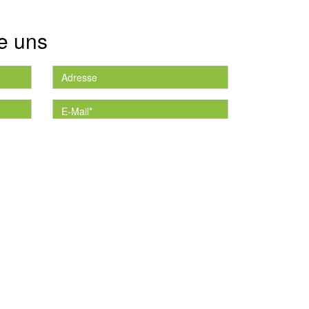
e uns
die
*