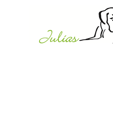
Julias Tierheim in Ahaus
Sabstätte 44
48683 Ahaus
Tel.:
02561 / 8660850
info@julias-tierheim.de