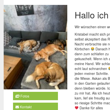
Hallo ich
Wir wünschen einen w
Kristabel macht sich 
selbst akzeptiert das 
Nacht verbrachte sie n
Körbchen
Danach ha
dann zum schlafen zu i
gekuschelt. Wenn ich a
meine Hand. Wir schla
echt laut schnarchen
jeden meiner Schritte.
die Wiese. Askan als Be
in den Garten gelaufen
denn bleiben würde. I
zu mir hat. Als ich he
Fotos
kam, lief sie freudig a
so riesige Schritte ma
Kontakt
Danke für alles