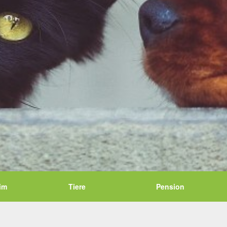
im
Tiere
Pension