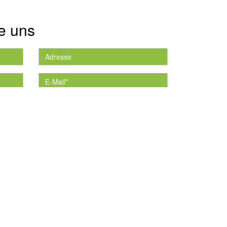
e uns
die
*