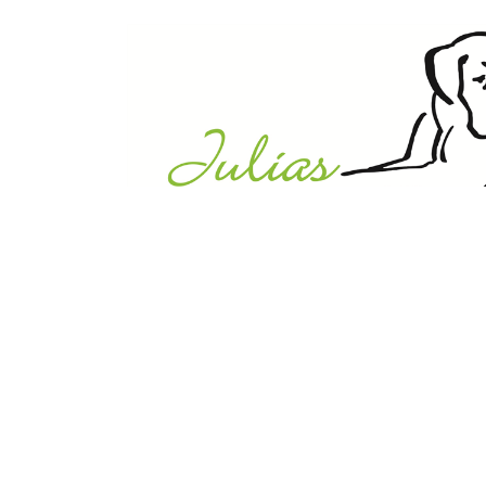
Julias Tierheim in Ahaus
Sabstätte 44
48683 Ahaus
Tel.:
02561 / 8660850
info@julias-tierheim.de