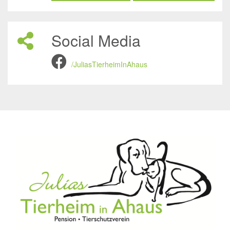
Social Media
/JuliasTierheimInAhaus