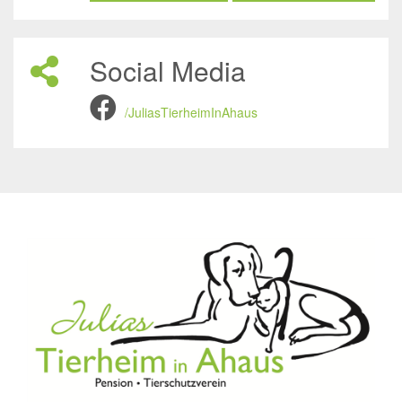
Social Media
/JuliasTierheimInAhaus