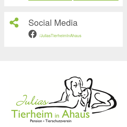
Social Media
/JuliasTierheimInAhaus