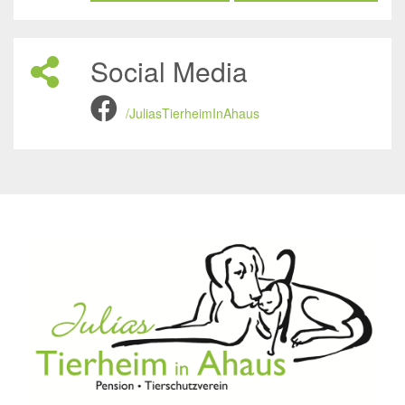
Social Media
/JuliasTierheimInAhaus