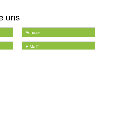
e uns
die
*