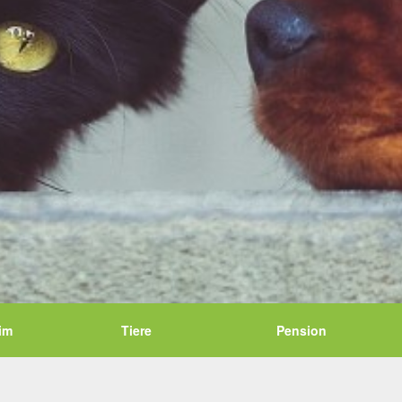
im
Tiere
Pension