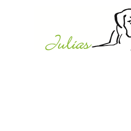
Julias Tierheim in Ahaus
Sabstätte 44
48683 Ahaus
Tel.:
02561 / 8660850
info@julias-tierheim.de