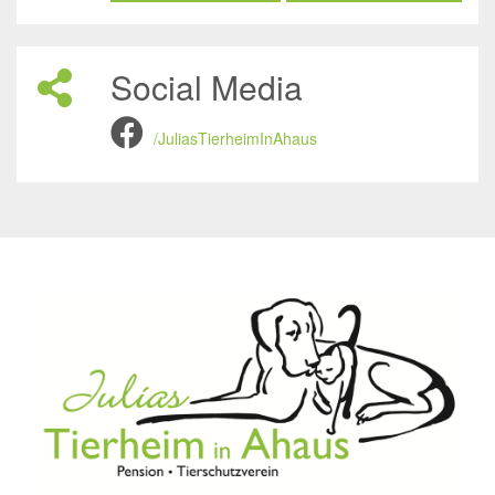
Social Media
/JuliasTierheimInAhaus