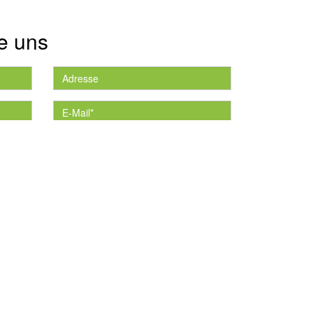
e uns
die
*