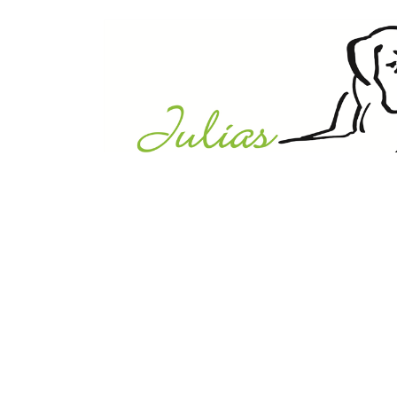
Julias Tierheim in Ahaus
Sabstätte 44
48683 Ahaus
Tel.:
02561 / 8660850
info@julias-tierheim.de