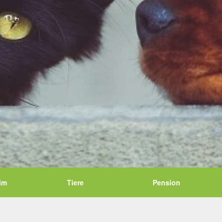
im
Tiere
Pension