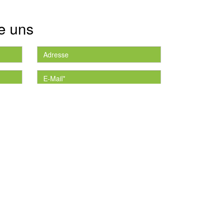
e uns
die
*