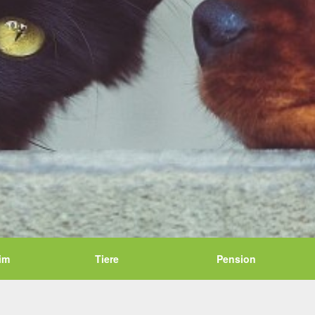
im
Tiere
Pension