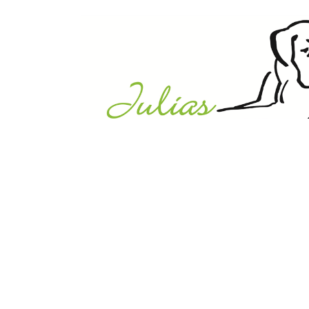
Julias Tierheim in Ahaus
Sabstätte 44
48683 Ahaus
Tel.:
02561 / 8660850
info@julias-tierheim.de