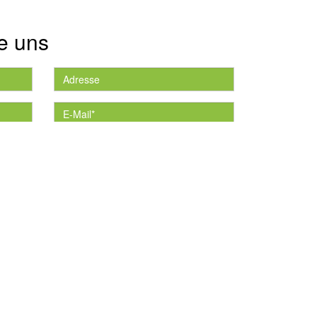
e uns
die
*