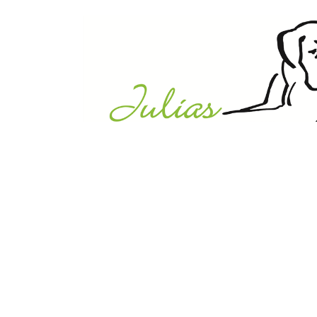
Julias Tierheim in Ahaus
Sabstätte 44
48683 Ahaus
Tel.:
02561 / 8660850
info@julias-tierheim.de