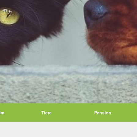
im
Tiere
Pension