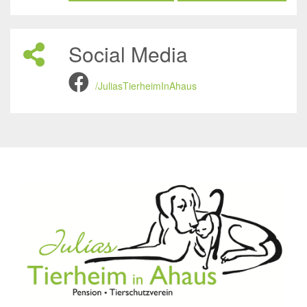
Social Media
/JuliasTierheimInAhaus