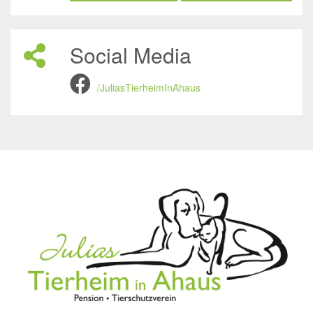
Social Media
/JuliasTierheimInAhaus