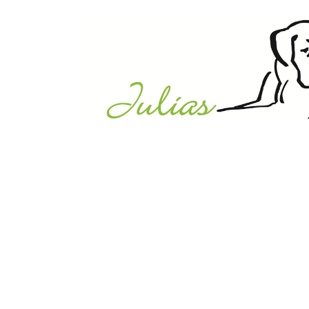
Julias Tierheim in Ahaus
Sabstätte 44
48683 Ahaus
Tel.:
02561 / 8660850
info@julias-tierheim.de