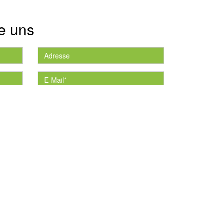
e uns
die
*