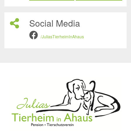
Social Media
/JuliasTierheimInAhaus