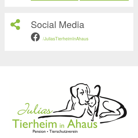
Social Media
/JuliasTierheimInAhaus