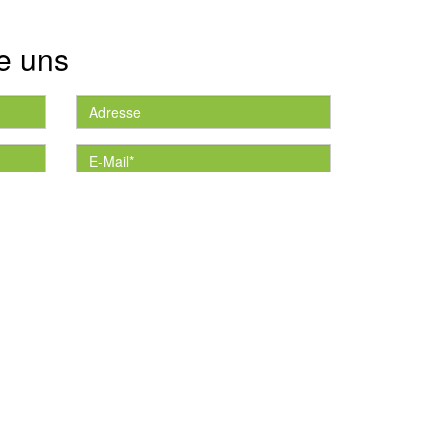
e uns
die
*