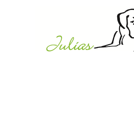
Julias Tierheim in Ahaus
Sabstätte 44
48683 Ahaus
Tel.:
02561 / 8660850
info@julias-tierheim.de