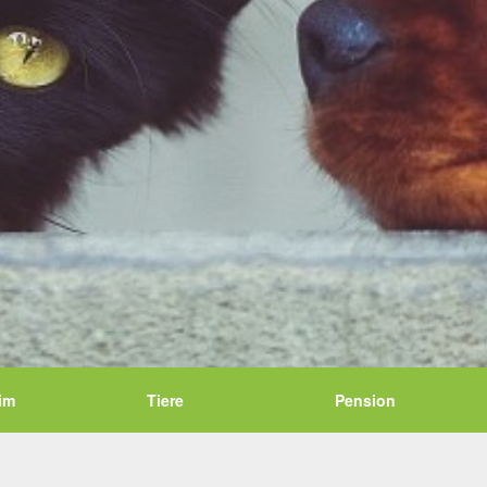
im
Tiere
Pension