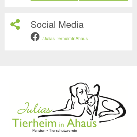
Social Media
/JuliasTierheimInAhaus